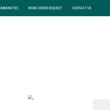
OMMUNITIES
WORK ORDER REQUEST
CONTACT US
2
3
OMS
BEDROOMS
ROOMS
P